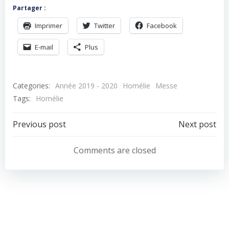
Partager :
Imprimer
Twitter
Facebook
E-mail
Plus
Categories:
Année 2019 - 2020
Homélie
Messe
Tags:
Homélie
Navigation
Navigation
Previous post
Next post
de
de
Comments are closed
l’article
l’article