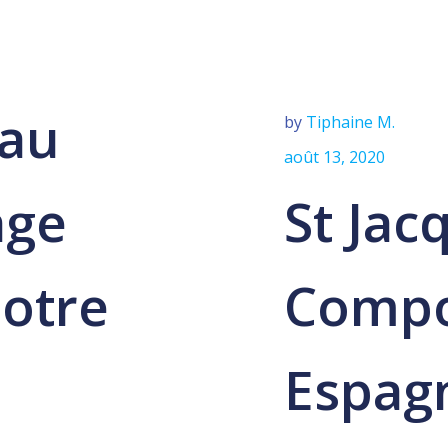
 au
by
Tiphaine M.
août 13, 2020
age
St Jac
notre
Compo
Espag