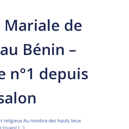
 Mariale de
au Bénin –
e n°1 depuis
salon
et religieux Au nombre des hauts lieux
 l’ouest […]