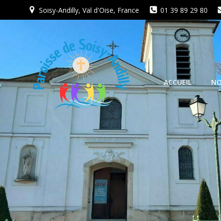
Aller
Soisy-Andilly, Val d'Oise, France
01 39 89 29 80
au
contenu
ACCUEIL
NO