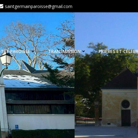
saintgermainparoisse@gmail.com
TRE PAROISSE
TRANSMISSION
PRIÈRES ET CÉLÉB