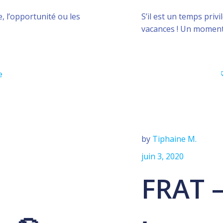
, l’opportunité ou les
S’il est un temps privi
vacances ! Un moment 
e
by
Tiphaine M.
juin 3, 2020
FRAT –