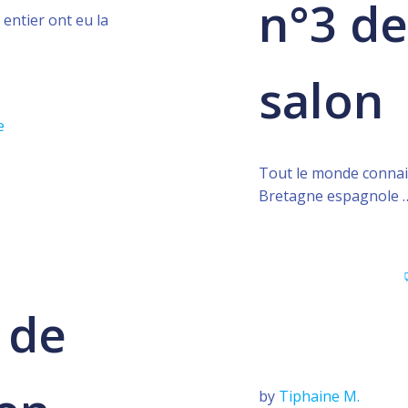
n°3 de
 entier ont eu la
salon
e
Tout le monde connait
Bretagne espagnole … 
 de
by
Tiphaine M.