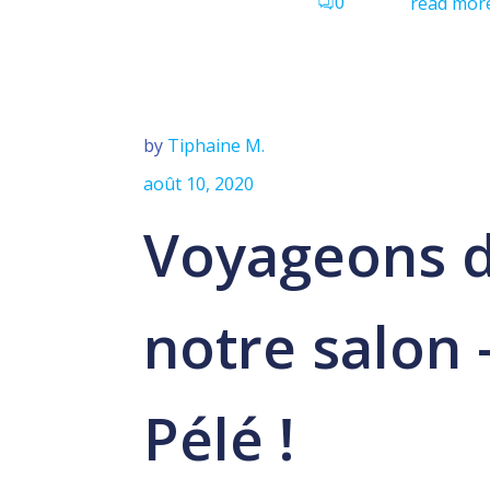
0
read mor
by
Tiphaine M.
août 10, 2020
Voyageons 
notre salon 
Pélé !