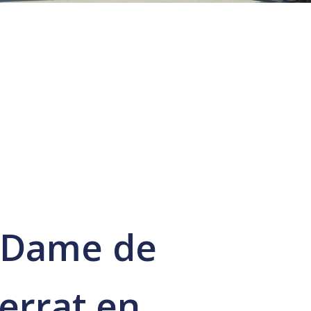
 Dame de
errat en