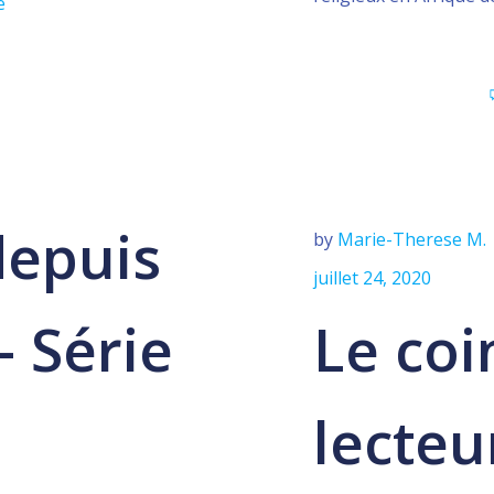
e
depuis
by
Marie-Therese M.
juillet 24, 2020
– Série
Le coi
lecteu