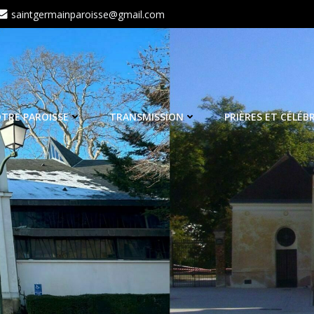
saintgermainparoisse@gmail.com
TRE PAROISSE
TRANSMISSION
PRIÈRES ET CÉLÉB