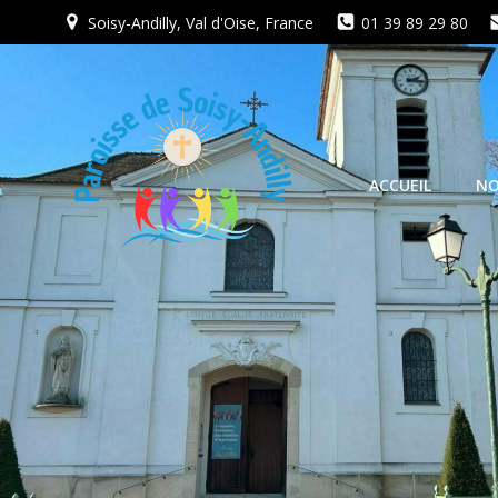
Aller
Soisy-Andilly, Val d'Oise, France
01 39 89 29 80
au
contenu
ACCUEIL
NO