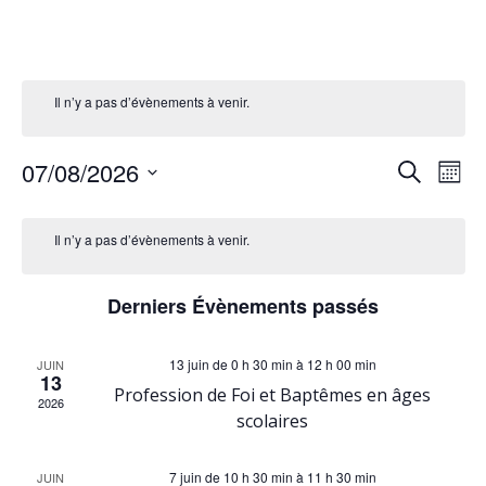
Il n’y a pas d’évènements à venir.
R
N
07/08/2026
Recherche
Mois
Sélectionnez
e
a
une
Il n’y a pas d’évènements à venir.
date.
v
c
Derniers Évènements passés
i
h
g
13 juin de 0 h 30 min
à
12 h 00 min
JUIN
e
13
Profession de Foi et Baptêmes en âges
2026
a
scolaires
r
t
7 juin de 10 h 30 min
à
11 h 30 min
JUIN