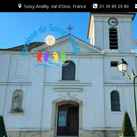
Aller
Soisy-Andilly, Val d'Oise, France
01 39 89 29 80
au
contenu
ACCUEIL
NO