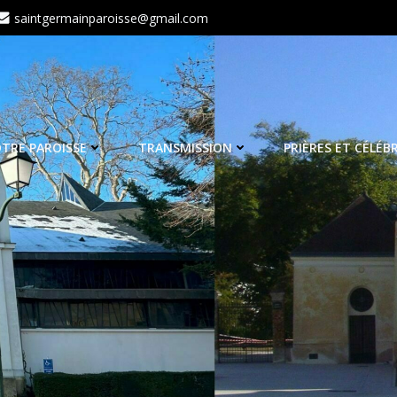
saintgermainparoisse@gmail.com
TRE PAROISSE
TRANSMISSION
PRIÈRES ET CÉLÉB