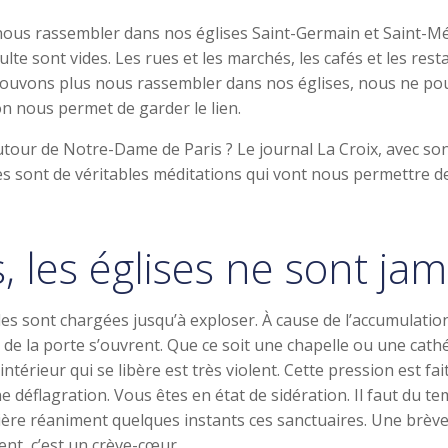
ous rassembler dans nos églises Saint-Germain et Saint-Mé
te sont vides. Les rues et les marchés, les cafés et les resta
 pouvons plus nous rassembler dans nos églises, nous ne p
n nous permet de garder le lien.
tour de Notre-Dame de Paris ? Le journal La Croix, avec son 
tes sont de véritables méditations qui vont nous permettre 
les églises ne sont jam
les sont chargées jusqu’à exploser. À cause de l’accumulation
 de la porte s’ouvrent. Que ce soit une chapelle ou une cathé
intérieur qui se libère est très violent. Cette pression est f
 déflagration. Vous êtes en état de sidération. Il faut du 
lumière réaniment quelques instants ces sanctuaires. Une brèv
ent, c’est un crève-cœur…