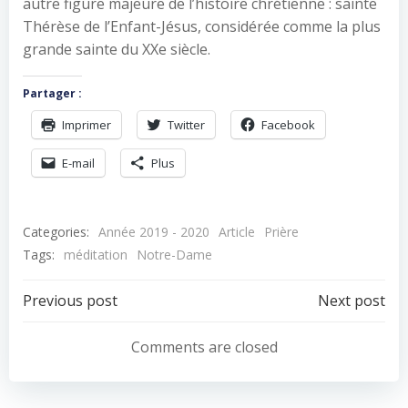
autre figure majeure de l’histoire chrétienne : sainte
Thérèse de l’Enfant-Jésus, considérée comme la plus
grande sainte du XXe siècle.
Partager :
Imprimer
Twitter
Facebook
E-mail
Plus
Categories:
Année 2019 - 2020
Article
Prière
Tags:
méditation
Notre-Dame
Navigation
Navigation
Previous post
Next post
de
de
Comments are closed
l’article
l’article