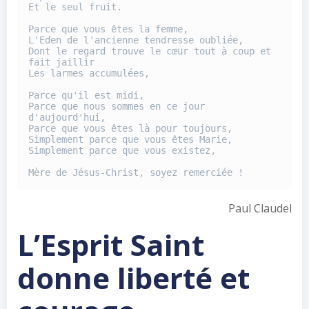
Et le seul fruit.

Parce que vous êtes la femme,

L'Eden de l'ancienne tendresse oubliée,

Dont le regard trouve le cœur tout à coup et 
fait jaillir

Les larmes accumulées,

Parce qu'il est midi,

Parce que nous sommes en ce jour 
d'aujourd'hui,

Parce que vous êtes là pour toujours,

Simplement parce que vous êtes Marie,

Simplement parce que vous existez,

Mère de Jésus-Christ, soyez remerciée !
Paul Claudel
L’Esprit Saint
donne liberté et