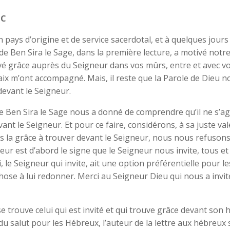
 C
 pays d’origine et de service sacerdotal, et à quelques jour
e Ben Sira le Sage, dans la première lecture, a motivé notre
ouvé grâce auprès du Seigneur dans vos mûrs, entre et avec v
paix m’ont accompagné. Mais, il reste que la Parole de Dieu n
devant le Seigneur.
 Ben Sira le Sage nous a donné de comprendre qu’il ne s’agi
vant le Seigneur. Et pour ce faire, considérons, à sa juste va
s la grâce à trouver devant le Seigneur, nous nous refusons d
neur est d’abord le signe que le Seigneur nous invite, tous e
 le Seigneur qui invite, ait une option préférentielle pour le
chose à lui redonner. Merci au Seigneur Dieu qui nous a invit
 se trouve celui qui est invité et qui trouve grâce devant son hô
du salut pour les Hébreux, l’auteur de la lettre aux hébreux s