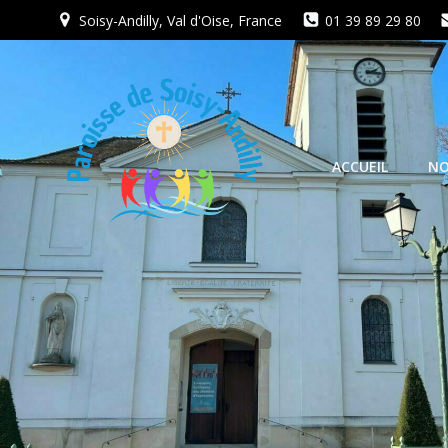
Aller
Soisy-Andilly, Val d'Oise, France
01 39 89 29 80
au
contenu
ACCUEIL
NO