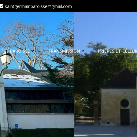
saintgermainparoisse@gmail.com
TRE PAROISSE
TRANSMISSION
PRIÈRES ET CÉLÉB