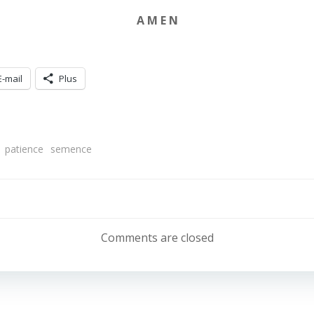
A M E N
E-mail
Plus
patience
semence
Navigation
de
Comments are closed
l’article