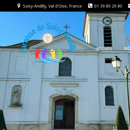
Aller
Soisy-Andilly, Val d'Oise, France
01 39 89 29 80
au
contenu
ACCUEIL
NO