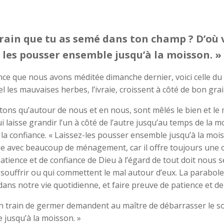
rain que tu as semé dans ton champ ? D’où vien
les pousser ensemble jusqu’à la moisson. »
ce que nous avons méditée dimanche dernier, voici celle du b
es mauvaises herbes, l’ivraie, croissent à côté de bon grain,
atons qu’autour de nous et en nous, sont mêlés le bien et le 
ui laisse grandir l’un à côté de l’autre jusqu’au temps de la moi
 la confiance. « Laissez-les pousser ensemble jusqu’à la mois
ne avec beaucoup de ménagement, car il offre toujours une o
patience et de confiance de Dieu à l’égard de tout doit nou
souffrir ou qui commettent le mal autour d’eux. La parabole 
e dans notre vie quotidienne, et faire preuve de patience et
 en train de germer demandent au maître de débarrasser le sol 
 jusqu’à la moisson. »