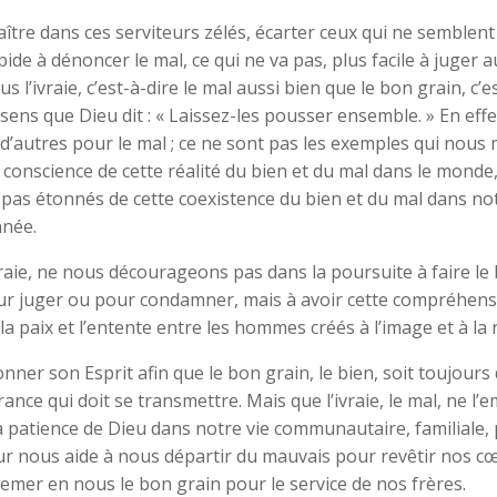
ître dans ces serviteurs zélés, écarter ceux qui ne semblen
apide à dénoncer le mal, ce qui ne va pas, plus facile à juger au
s l’ivraie, c’est-à-dire le mal aussi bien que le bon grain, c’es
sens que Dieu dit : « Laissez-les pousser ensemble. » En eff
’autres pour le mal ; ce ne sont pas les exemples qui nous
re conscience de cette réalité du bien et du mal dans le monde
ns pas étonnés de cette coexistence du bien et du mal dans no
nnée.
vraie, ne nous décourageons pas dans la poursuite à faire le 
r juger ou pour condamner, mais à avoir cette compréhensio
la paix et l’entente entre les hommes créés à l’image et à l
er son Esprit afin que le bon grain, le bien, soit toujours
ce qui doit se transmettre. Mais que l’ivraie, le mal, ne l’em
a patience de Dieu dans notre vie communautaire, familiale, 
r nous aide à nous départir du mauvais pour revêtir nos cœ
 semer en nous le bon grain pour le service de nos frères.