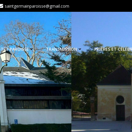
saintgermainparoisse@gmail.com
TRE PAROISSE
TRANSMISSION
PRIÈRES ET CÉLÉB