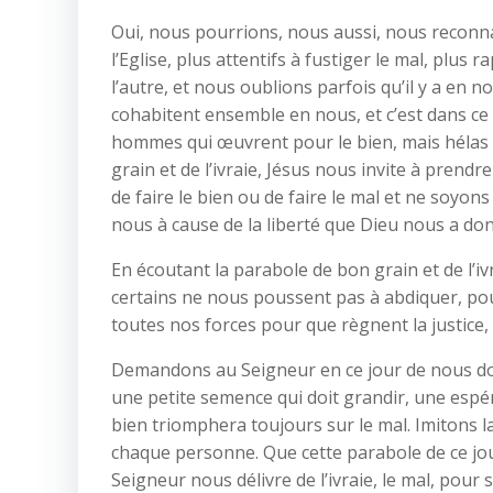
Oui, nous pourrions, nous aussi, nous reconna
l’Eglise, plus attentifs à fustiger le mal, plus r
l’autre, et nous oublions parfois qu’il y a en nou
cohabitent ensemble en nous, et c’est dans ce 
hommes qui œuvrent pour le bien, mais hélas d
grain et de l’ivraie, Jésus nous invite à prend
de faire le bien ou de faire le mal et ne soyo
nous à cause de la liberté que Dieu nous a do
En écoutant la parabole de bon grain et de l’i
certains ne nous poussent pas à abdiquer, pou
toutes nos forces pour que règnent la justice, 
Demandons au Seigneur en ce jour de nous donn
une petite semence qui doit grandir, une espéran
bien triomphera toujours sur le mal. Imitons l
chaque personne. Que cette parabole de ce jou
Seigneur nous délivre de l’ivraie, le mal, pour