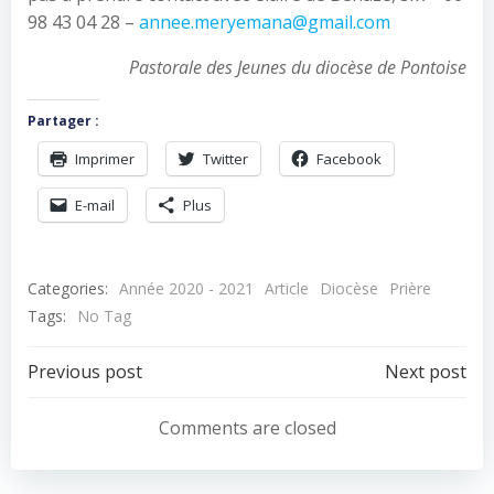
98 43 04 28 –
annee.meryemana@gmail.com
Pastorale des Jeunes du diocèse de Pontoise
Partager :
Imprimer
Twitter
Facebook
E-mail
Plus
Categories:
Année 2020 - 2021
Article
Diocèse
Prière
Tags:
No Tag
Navigation
Navigation
Previous post
Next post
de
de
Comments are closed
l’article
l’article