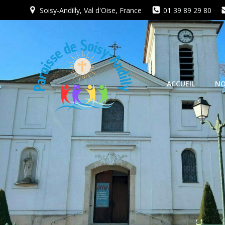
Aller
Soisy-Andilly, Val d'Oise, France
01 39 89 29 80
au
contenu
ACCUEIL
NO