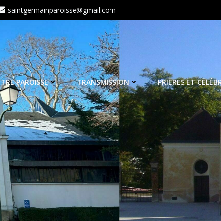
saintgermainparoisse@gmail.com
TRE PAROISSE
TRANSMISSION
PRIÈRES ET CÉLÉB