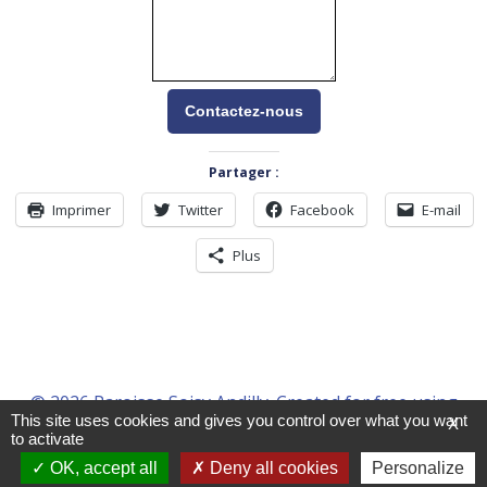
Contactez-nous
Partager :
Imprimer
Twitter
Facebook
E-mail
Plus
© 2026 Paroisse Soisy Andilly. Created for free using
This site uses cookies and gives you control over what you want
X
WordPress and
Colibri
to activate
OK, accept all
Deny all cookies
Personalize