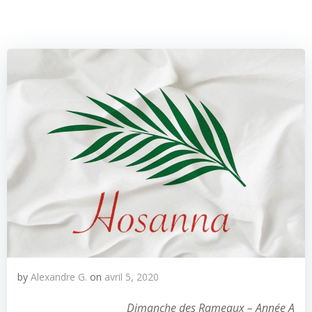
by
Alexandre G.
on
avril 5, 2020
Dimanche des Rameaux – Année A