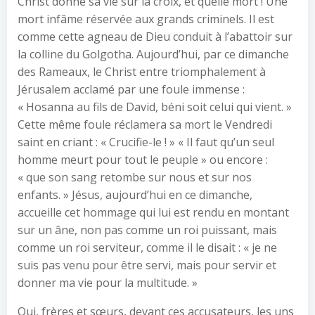
Christ donne sa vie sur la croix, et quelle mort ! Une
mort infâme réservée aux grands criminels. Il est
comme cette agneau de Dieu conduit à l’abattoir sur
la colline du Golgotha. Aujourd’hui, par ce dimanche
des Rameaux, le Christ entre triomphalement à
Jérusalem acclamé par une foule immense :
« Hosanna au fils de David, béni soit celui qui vient. »
Cette même foule réclamera sa mort le Vendredi
saint en criant : « Crucifie-le ! » « Il faut qu’un seul
homme meurt pour tout le peuple » ou encore :
« que son sang retombe sur nous et sur nos
enfants. » Jésus, aujourd’hui en ce dimanche,
accueille cet hommage qui lui est rendu en montant
sur un âne, non pas comme un roi puissant, mais
comme un roi serviteur, comme il le disait : « je ne
suis pas venu pour être servi, mais pour servir et
donner ma vie pour la multitude. »
Oui, frères et sœurs, devant ces accusateurs, les uns