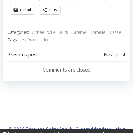
E-mail
Plus
Categories:
Année 2019 - 2020
Carême
Homélie
Messe
Tags:
espérance
foi
Navigation
Navigation
Previous post
Next post
de
de
Comments are closed
l’article
l’article
© 2026 Paroisse Soisy Andilly. Created for free using