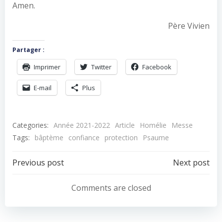
Amen.
Père Vivien
Partager :
Imprimer
Twitter
Facebook
E-mail
Plus
Categories:
Année 2021-2022
Article
Homélie
Messe
Tags:
bâptème
confiance
protection
Psaume
Navigation
Navigation
Previous post
Next post
de
de
Comments are closed
l’article
l’article