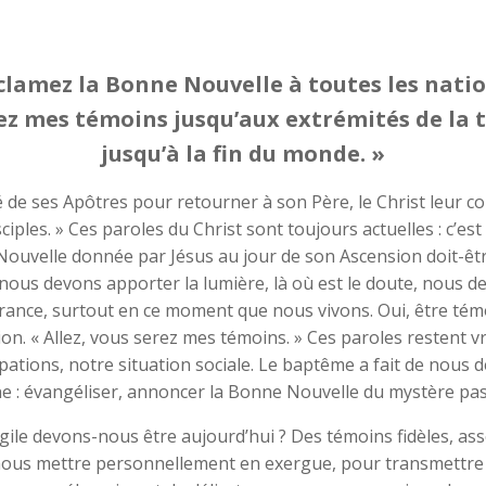
clamez la Bonne Nouvelle à toutes les nati
rez mes témoins jusqu’aux extrémités de la t
jusqu’à la fin du monde. »
e ses Apôtres pour retourner à son Père, le Christ leur con
sciples. » Ces paroles du Christ sont toujours actuelles : c’e
Nouvelle donnée par Jésus au jour de son Ascension doit-être
 nous devons apporter la lumière, là où est le doute, nous de
ce, surtout en ce moment que nous vivons. Oui, être témoin 
sion. « Allez, vous serez mes témoins. » Ces paroles restent v
pations, notre situation sociale. Le baptême a fait de nous d
ne : évangéliser, annoncer la Bonne Nouvelle du mystère pas
ngile devons-nous être aujourd’hui ? Des témoins fidèles, a
r nous mettre personnellement en exergue, pour transmettre