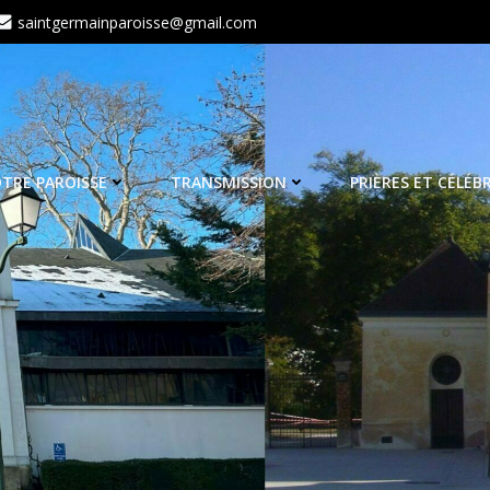
saintgermainparoisse@gmail.com
TRE PAROISSE
TRANSMISSION
PRIÈRES ET CÉLÉB