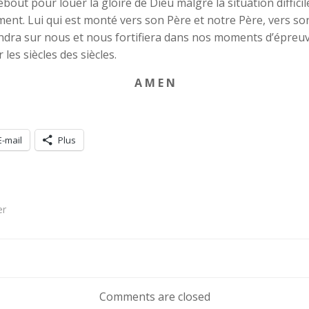
ebout pour louer la gloire de Dieu malgré la situation diffici
ent. Lui qui est monté vers son Père et notre Père, vers son 
iendra sur nous et nous fortifiera dans nos moments d’épreu
 les siècles des siècles.
A M E N
E-mail
Plus
er
Navigation
de
Comments are closed