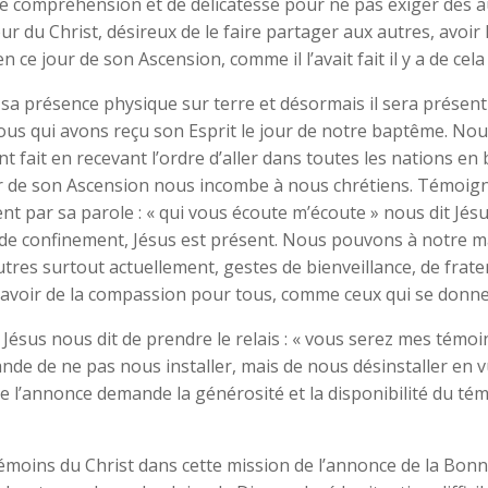
de compréhension et de délicatesse pour ne pas exiger des au
 du Christ, désireux de le faire partager aux autres, avoir l
en ce jour de son Ascension, comme il l’avait fait il y a de cel
 sa présence physique sur terre et désormais il sera présent
 nous qui avons reçu son Esprit le jour de notre baptême. Nou
fait en recevant l’ordre d’aller dans toutes les nations en b
r de son Ascension nous incombe à nous chrétiens. Témoigner 
ésent par sa parole : « qui vous écoute m’écoute » nous dit
de confinement, Jésus est présent. Nous pouvons à notre ma
tres surtout actuellement, gestes de bienveillance, de frater
d’avoir de la compassion pour tous, comme ceux qui se donnent
, Jésus nous dit de prendre le relais : « vous serez mes témo
nde de ne pas nous installer, mais de nous désinstaller en 
 l’annonce demande la générosité et la disponibilité du témoi
émoins du Christ dans cette mission de l’annonce de la Bonne 