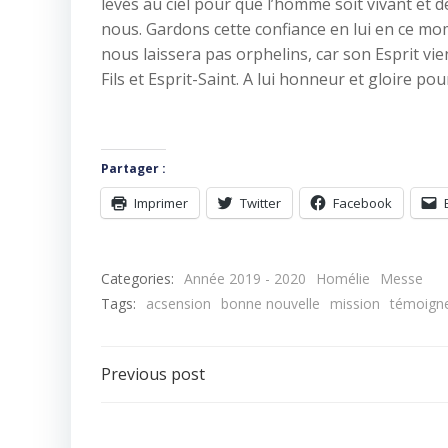
levés au ciel pour que l’homme soit vivant et d
nous. Gardons cette confiance en lui en ce mom
nous laissera pas orphelins, car son Esprit v
Fils et Esprit-Saint. A lui honneur et gloire pour
Partager :
Imprimer
Twitter
Facebook
Categories:
Année 2019 - 2020
Homélie
Messe
Tags:
acsension
bonne nouvelle
mission
témoign
Navigation
Previous post
de