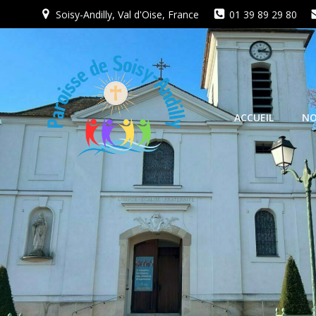
Aller
Soisy-Andilly, Val d'Oise, France
01 39 89 29 80
au
contenu
ACCUEIL
NO