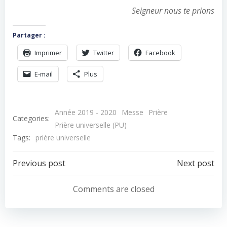
Seigneur nous te prions
Partager :
Imprimer
Twitter
Facebook
E-mail
Plus
Année 2019 - 2020
Messe
Prière
Categories:
Prière universelle (PU)
Tags:
prière universelle
Navigation
Navigation
Previous post
Next post
de
de
Comments are closed
l’article
l’article