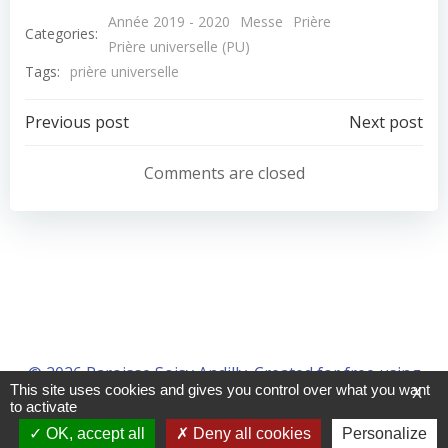
Année 2019 - 2020
Messe
Prière
Categories:
Prière universelle (PU)
Tags:
prière universelle
Navigation
Navigation
Previous post
Next post
de
de
Comments are closed
l’article
l’article
© 2026 Paroisse Soisy Andilly. Created for free using
This site uses cookies and gives you control over what you want
X
WordPress and
Colibri
to activate
OK, accept all
Deny all cookies
Personalize