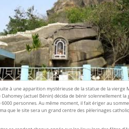
 suite à une apparition mystérieuse de la statue de la vierge M
Dahomey (actuel Bénin) décida de bénir solennellement la gr
de 6000 personnes. Au même moment, il fait ériger au sommet
ama que le site sera un grand centre des pèlerinages catholiq