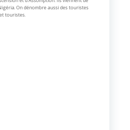
Ascension et d’Assomption. Ils viennent de
e Nigéria. On dénombre aussi des touristes
et touristes.