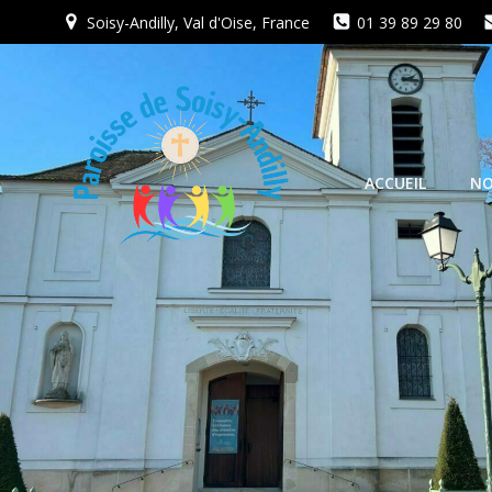
Aller
Soisy-Andilly, Val d'Oise, France
01 39 89 29 80
au
contenu
ACCUEIL
NO