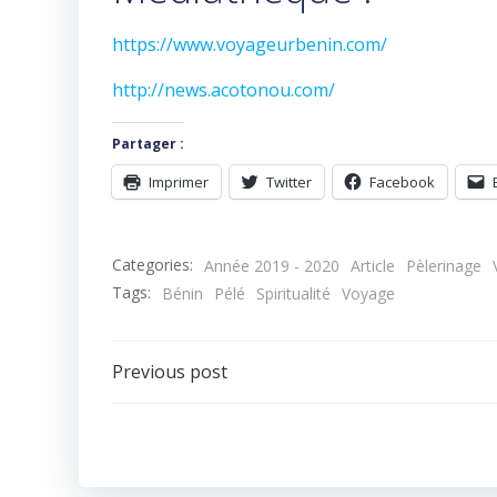
https://www.voyageurbenin.com/
http://news.acotonou.com/
Partager :
Imprimer
Twitter
Facebook
Categories:
Année 2019 - 2020
Article
Pèlerinage
Tags:
Bénin
Pélé
Spiritualité
Voyage
Navigation
Previous post
de
l’article