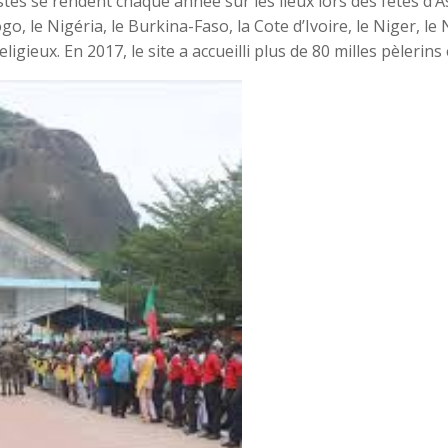
istes se rendent chaque année sur les lieux lors des fêtes d’
go, le Nigéria, le Burkina-Faso, la Cote d’Ivoire, le Niger, l
ieux. En 2017, le site a accueilli plus de 80 milles pèlerins 