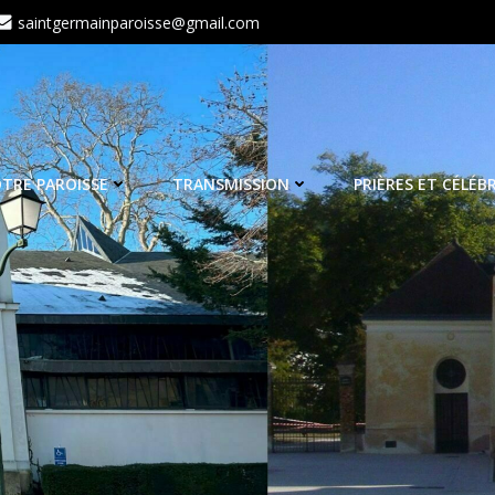
saintgermainparoisse@gmail.com
TRE PAROISSE
TRANSMISSION
PRIÈRES ET CÉLÉB