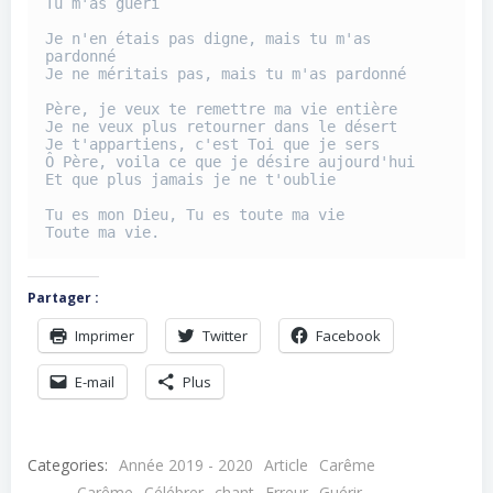
Tu m'as guéri
Je n'en étais pas digne, mais tu m'as 
pardonné
Je ne méritais pas, mais tu m'as pardonné
Père, je veux te remettre ma vie entière
Je ne veux plus retourner dans le désert
Je t'appartiens, c'est Toi que je sers
Ô Père, voila ce que je désire aujourd'hui
Et que plus jamais je ne t'oublie
Tu es mon Dieu, Tu es toute ma vie
Toute ma vie.
Partager :
Imprimer
Twitter
Facebook
E-mail
Plus
Categories:
Année 2019 - 2020
Article
Carême
Carême
Célébrer
chant
Erreur
Guérir