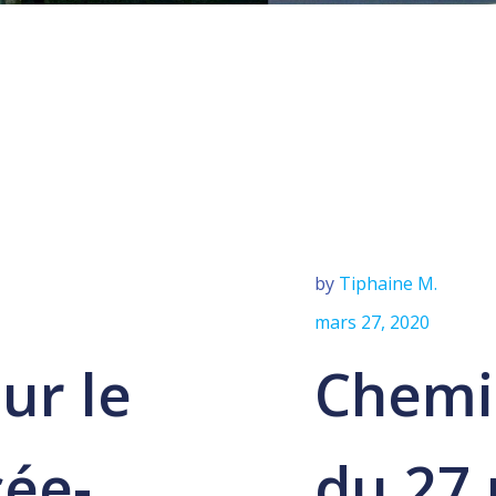
by
Tiphaine M.
mars 27, 2020
ur le
Chemi
cée-
du 27