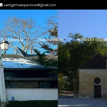
saintgermainparoisse@gmail.com
TRE PAROISSE
TRANSMISSION
PRIÈRES ET CÉLÉB