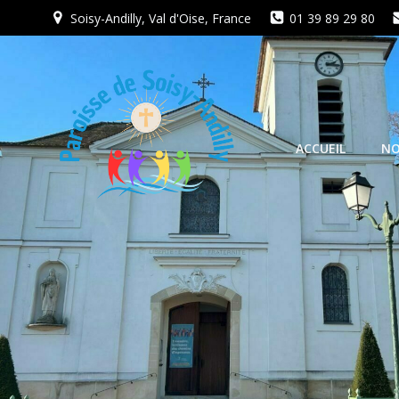
Aller
Soisy-Andilly, Val d'Oise, France
01 39 89 29 80
au
contenu
ACCUEIL
NO