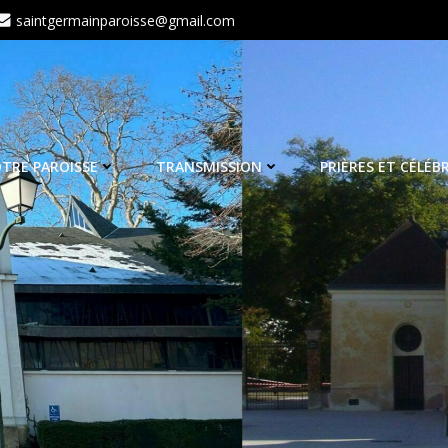
saintgermainparoisse@gmail.com
TRE PAROISSE
TRANSMISSION
PRIÈRES ET CÉLÉB