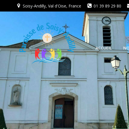
Aller
Soisy-Andilly, Val d'Oise, France
01 39 89 29 80
au
contenu
ACCUEIL
NO