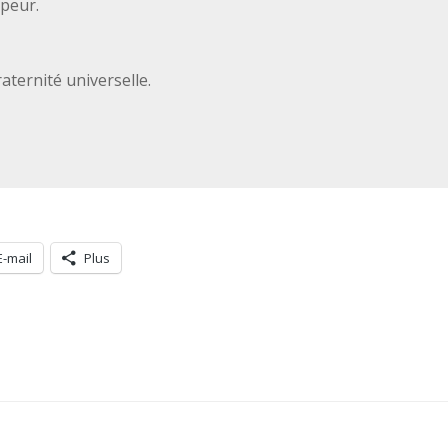
 peur.
aternité universelle.
E-mail
Plus
Navigation