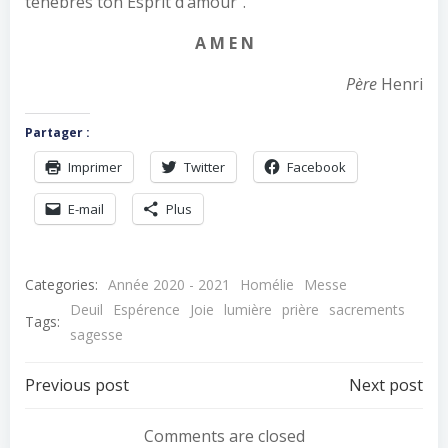
ténèbres ton Esprit d’amour”.
A M E N
Père
Henri
Partager :
Imprimer
Twitter
Facebook
E-mail
Plus
Categories:
Année 2020 - 2021
Homélie
Messe
Deuil
Espérence
Joie
lumière
prière
sacrements
Tags:
sagesse
Navigation
Navigation
Previous post
Next post
de
de
Comments are closed