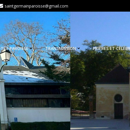
saintgermainparoisse@gmail.com
TRE PAROISSE
TRANSMISSION
PRIÈRES ET CÉLÉB