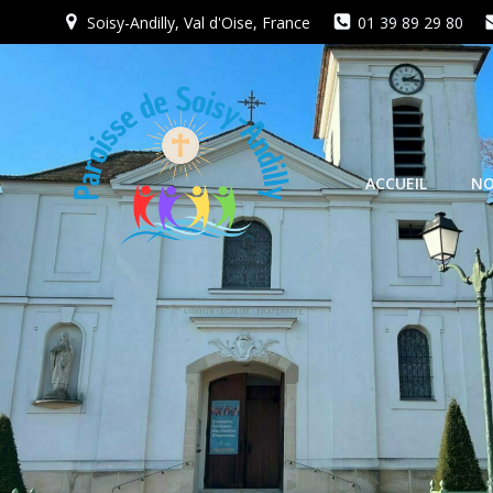
Aller
Soisy-Andilly, Val d'Oise, France
01 39 89 29 80
au
contenu
ACCUEIL
NO