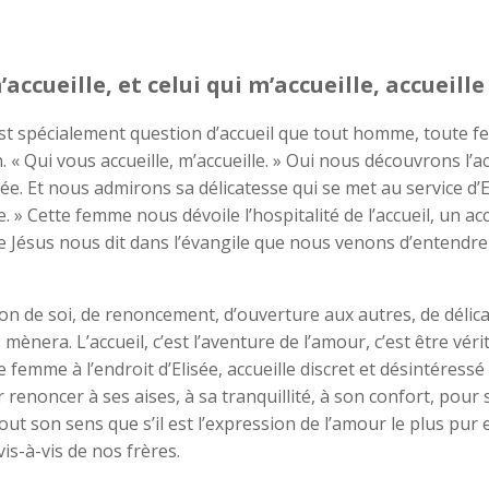
’accueille, et celui qui m’accueille, accueille
 est spécialement question d’accueil que tout homme, toute
n. « Qui vous accueille, m’accueille. » Oui nous découvrons l
sée. Et nous admirons sa délicatesse qui se met au service d’E
. » Cette femme nous dévoile l’hospitalité de l’accueil, un a
e Jésus nous dit dans l’évangile que nous venons d’entendre :
don de soi, de renoncement, d’ouverture aux autres, de délicat
ènera. L’accueil, c’est l’aventure de l’amour, c’est être véri
e femme à l’endroit d’Elisée, accueille discret et désintéressé
ir renoncer à ses aises, à sa tranquillité, à son confort, pou
ut son sens que s’il est l’expression de l’amour le plus pur et
vis-à-vis de nos frères.