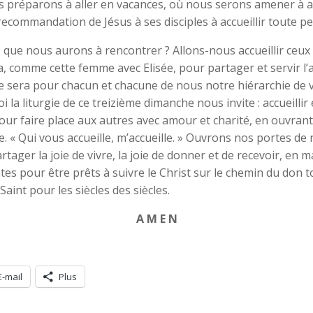
préparons à aller en vacances, où nous serons amener à acc
a recommandation de Jésus à ses disciples à accueillir toute p
ue nous aurons à rencontrer ? Allons-nous accueillir ceux e
 comme cette femme avec Elisée, pour partager et servir l’a
e sera pour chacun et chacune de nous notre hiérarchie de 
 la liturgie de ce treizième dimanche nous invite : accueillir
r faire place aux autres avec amour et charité, en ouvran
. « Qui vous accueille, m’accueille. » Ouvrons nos portes de
ager la joie de vivre, la joie de donner et de recevoir, en 
 pour être prêts à suivre le Christ sur le chemin du don to
-Saint pour les siècles des siècles.
A M E N
E-mail
Plus