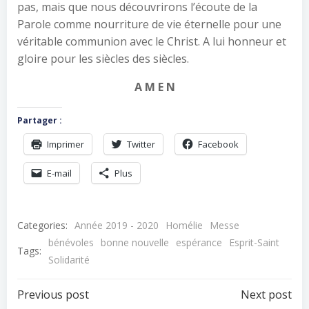
pas, mais que nous découvrirons l’écoute de la
Parole comme nourriture de vie éternelle pour une
véritable communion avec le Christ. A lui honneur et
gloire pour les siècles des siècles.
A M E N
Partager :
Imprimer
Twitter
Facebook
E-mail
Plus
Categories:
Année 2019 - 2020
Homélie
Messe
bénévoles
bonne nouvelle
espérance
Esprit-Saint
Tags:
Solidarité
Navigation
Navigation
Previous post
Next post