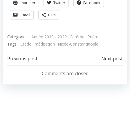
Imprimer
Twitter
Facebook
E-mail
Plus
Categories:
Année 2019 - 2020
Carême
Prière
Tags:
Credo
méditation
Nicée-Constantinople
Navigation
Navigation
Previous post
Next post
de
de
Comments are closed
l’article
l’article