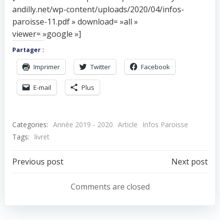
andilly.net/wp-content/uploads/2020/04/infos-
paroisse-11.pdf » download= »all »
viewer= »google »]
Partager :
Imprimer
Twitter
Facebook
E-mail
Plus
Categories:
Année 2019 - 2020
Article
Infos Paroisse
Tags:
livret
Navigation
Navigation
Previous post
Next post
de
de
Comments are closed
l’article
l’article