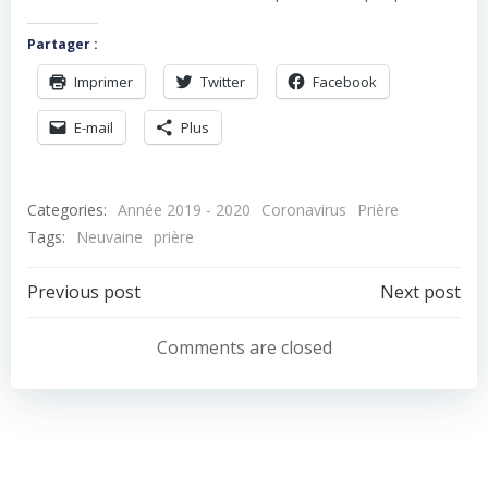
Partager :
Imprimer
Twitter
Facebook
E-mail
Plus
Categories:
Année 2019 - 2020
Coronavirus
Prière
Tags:
Neuvaine
prière
Navigation
Navigation
Previous post
Next post
de
de
Comments are closed
l’article
l’article