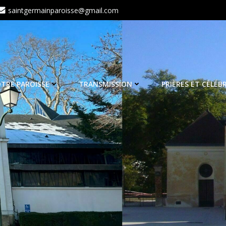
saintgermainparoisse@gmail.com
TRE PAROISSE
TRANSMISSION
PRIÈRES ET CÉLÉB