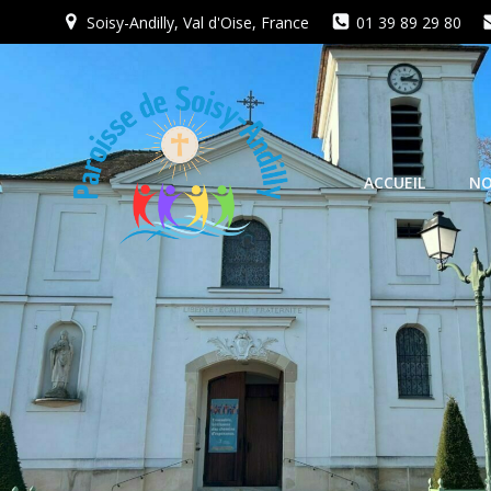
Aller
Soisy-Andilly, Val d'Oise, France
01 39 89 29 80
au
contenu
ACCUEIL
NO