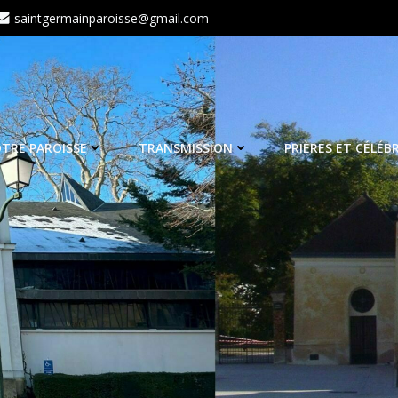
saintgermainparoisse@gmail.com
TRE PAROISSE
TRANSMISSION
PRIÈRES ET CÉLÉB