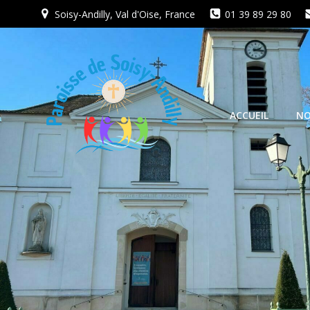
Aller
Soisy-Andilly, Val d'Oise, France
01 39 89 29 80
au
contenu
ACCUEIL
NO