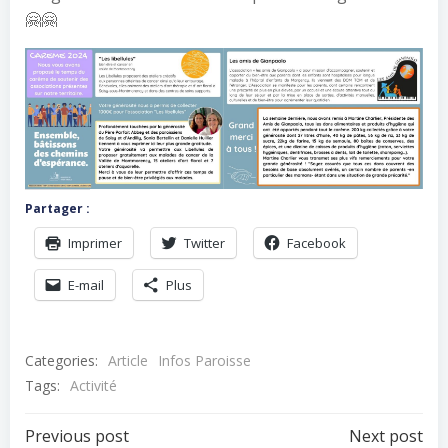
🤗🤗
Partager :
Imprimer
Twitter
Facebook
E-mail
Plus
Categories:
Article
Infos Paroisse
Tags:
Activité
Navigation
Navigation
Previous post
Next post