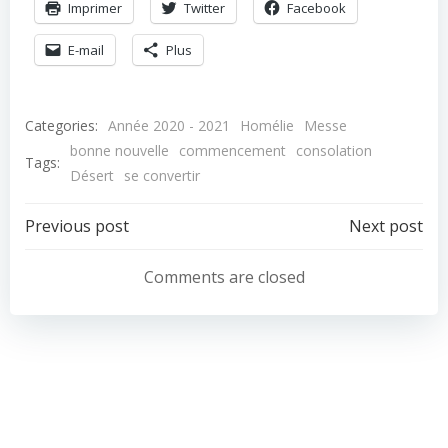
Imprimer
Twitter
Facebook
E-mail
Plus
Categories:
Année 2020 - 2021
Homélie
Messe
bonne nouvelle
commencement
consolation
Tags:
Désert
se convertir
Navigation
Navigation
Previous post
Next post
de
de
Comments are closed
l’article
l’article