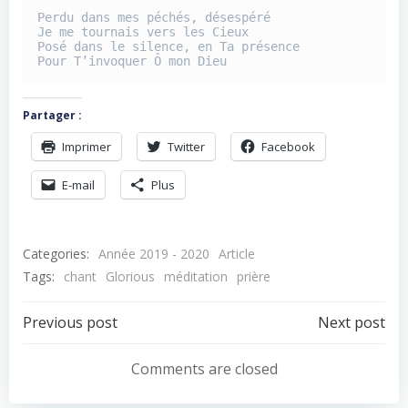
Perdu dans mes péchés, désespéré 

Je me tournais vers les Cieux 

Posé dans le silence, en Ta présence 

Pour T’invoquer Ô mon Dieu
Partager :
Imprimer
Twitter
Facebook
E-mail
Plus
Categories:
Année 2019 - 2020
Article
Tags:
chant
Glorious
méditation
prière
Navigation
Navigation
Previous post
Next post
de
de
Comments are closed