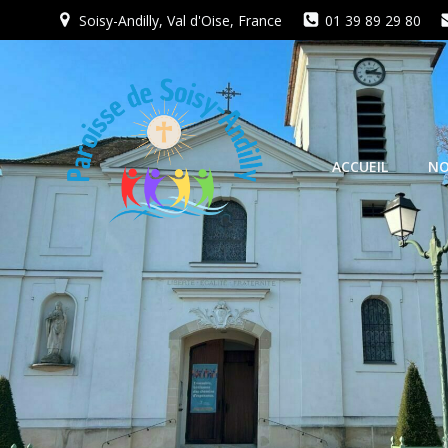
Aller
Soisy-Andilly, Val d'Oise, France
01 39 89 29 80
au
contenu
ACCUEIL
NO