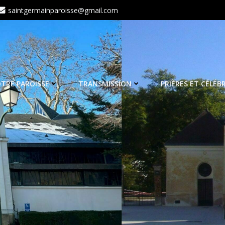
saintgermainparoisse@gmail.com
TRE PAROISSE
TRANSMISSION
PRIÈRES ET CÉLÉB