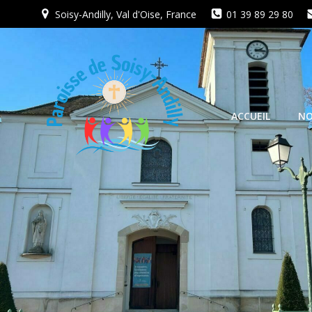
Aller
Soisy-Andilly, Val d'Oise, France
01 39 89 29 80
au
contenu
ACCUEIL
NO