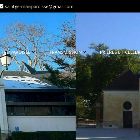
saintgermainparoisse@gmail.com
TRE PAROISSE
TRANSMISSION
PRIÈRES ET CÉLÉB