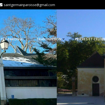
saintgermainparoisse@gmail.com
TRE PAROISSE
TRANSMISSION
PRIÈRES ET CÉLÉB