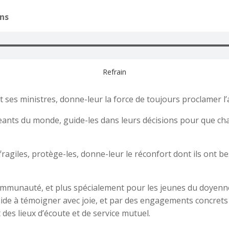
ons
Refrain
et ses ministres, donne-leur la force de toujours proclamer
geants du monde, guide-les dans leurs décisions pour que ch
ragiles, protège-les, donne-leur le réconfort dont ils ont bes
mmunauté, et plus spécialement pour les jeunes du doyenné 
s aide à témoigner avec joie, et par des engagements concret
t des lieux d’écoute et de service mutuel.