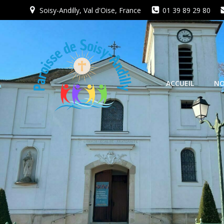
Aller
Soisy-Andilly, Val d'Oise, France
01 39 89 29 80
au
contenu
ACCUEIL
NO