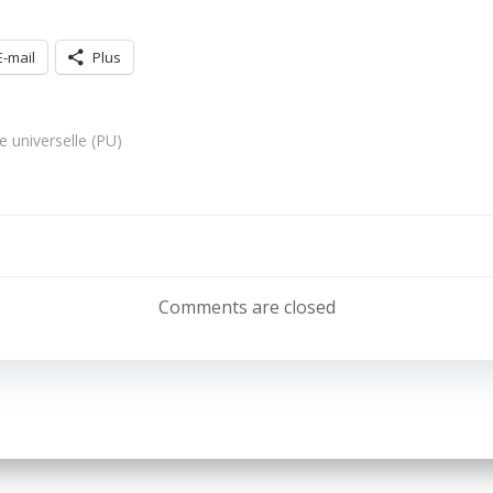
E-mail
Plus
e universelle (PU)
Navigation
de
Comments are closed
l’article