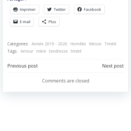
Imprimer
Twitter
Facebook
E-mail
Plus
Categories:
Année 2019 - 2020
Homélie
Messe
Trinité
Tags:
Amour
mère
tendresse
trinité
Navigation
Navigation
Previous post
Next post
de
de
Comments are closed
l’article
l’article