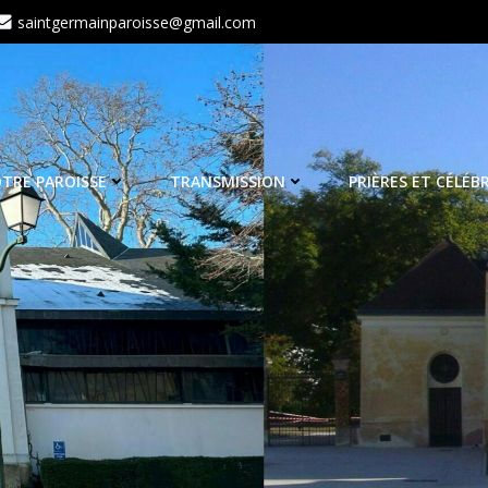
saintgermainparoisse@gmail.com
TRE PAROISSE
TRANSMISSION
PRIÈRES ET CÉLÉB