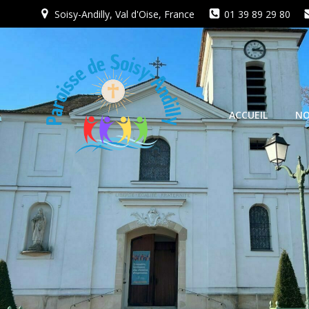
Aller
Soisy-Andilly, Val d'Oise, France
01 39 89 29 80
au
contenu
ACCUEIL
NO