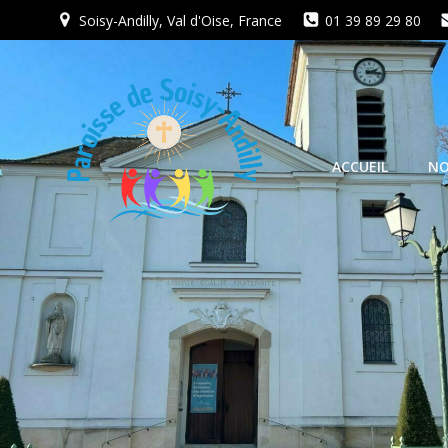
Aller
Soisy-Andilly, Val d'Oise, France
01 39 89 29 80
au
contenu
ACCUEIL
NO