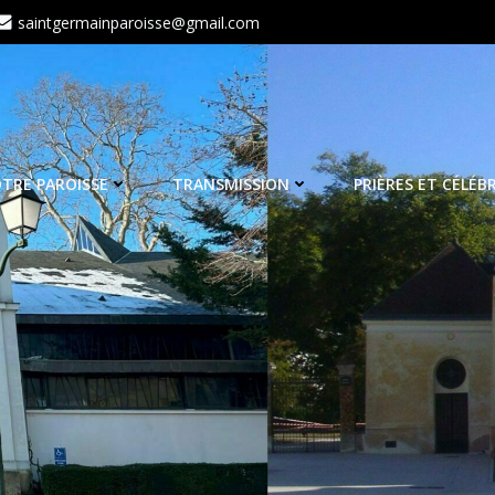
saintgermainparoisse@gmail.com
TRE PAROISSE
TRANSMISSION
PRIÈRES ET CÉLÉB