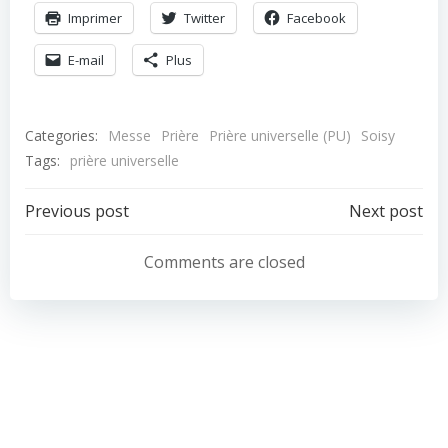
Imprimer
Twitter
Facebook
E-mail
Plus
Categories:
Messe
Prière
Prière universelle (PU)
Soisy
Tags:
prière universelle
Navigation
Navigation
Previous post
Next post
de
de
Comments are closed
l’article
l’article