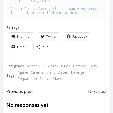
que Tu es Seigneur !
Coda :
 De son Cœur jaillit l'eau vive, nous 
irons puiser pour l’éternité (bis) 
Partager :
Imprimer
Twitter
Facebook
E-mail
Plus
Categories:
Année 2019 - 2020
Article
Carême
Soisy
Agâpé
Carême
chant
Désert
louange
Tags:
Préparation
Source
Vidéo
Navigation
Navigation
Previous post
Next post
de
de
No responses yet