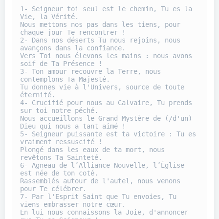
1- Seigneur toi seul est le chemin, Tu es la 
Vie, la Vérité.
Nous mettons nos pas dans les tiens, pour 
chaque jour Te rencontrer !
2- Dans nos déserts Tu nous rejoins, nous 
avançons dans la confiance.
Vers Toi nous élevons les mains : nous avons 
soif de Ta Présence !
3- Ton amour recouvre la Terre, nous 
contemplons Ta Majesté.
Tu donnes vie à l'Univers, source de toute 
éternité.
4- Crucifié pour nous au Calvaire, Tu prends 
sur toi notre péché.
Nous accueillons le Grand Mystère de (/d'un) 
Dieu qui nous a tant aimé !
5- Seigneur puissante est ta victoire : Tu es 
vraiment ressuscité !
Plongé dans les eaux de ta mort, nous 
revêtons Ta Sainteté.
6- Agneau de l’Alliance Nouvelle, l’Église 
est née de ton coté.
Rassemblés autour de l'autel, nous venons 
pour Te célébrer.
7- Par l'Esprit Saint que Tu envoies, Tu 
viens embrasser notre cœur.
En lui nous connaissons la Joie, d'annoncer 