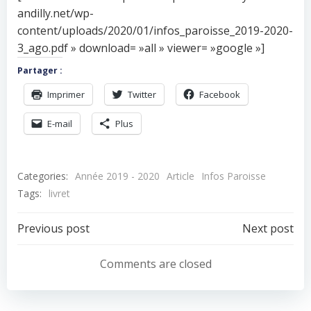
andilly.net/wp-
content/uploads/2020/01/infos_paroisse_2019-2020-
3_ago.pdf » download= »all » viewer= »google »]
Partager :
Imprimer
Twitter
Facebook
E-mail
Plus
Categories:
Année 2019 - 2020
Article
Infos Paroisse
Tags:
livret
Navigation
Navigation
Previous post
Next post
de
de
Comments are closed
l’article
l’article