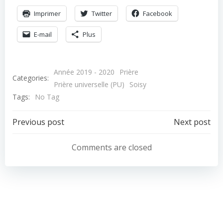
Imprimer
Twitter
Facebook
E-mail
Plus
Année 2019 - 2020
Prière
Categories:
Prière universelle (PU)
Soisy
Tags:
No Tag
Navigation
Navigation
Previous post
Next post
de
de
Comments are closed
l’article
l’article