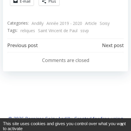
E-mail
Plus
Categories:
Andilly
Année 2019 - 2020
Article
Soisy
Tags:
reliques
Saint Vincent de Paul
ssvp
Navigation
Navigation
Previous post
Next post
de
de
Comments are closed
l’article
l’article
© 2026 Paroisse Soisy Andilly. Created for free using
This site uses cookies and gives you control over what you want
X
WordPress and
Colibri
to activate