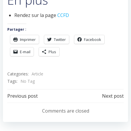
Rendez sur la page
CCFD
Partager :
Imprimer
Twitter
Facebook
E-mail
Plus
Categories:
Article
Tags:
No Tag
Navigation
Navigation
Previous post
Next post
de
de
Comments are closed
l’article
l’article