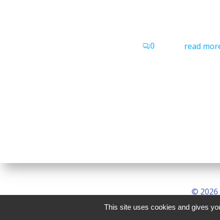
0
read mor
© 2026 
This site uses cookies and gives you