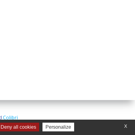
nd
Colibri
X
Deny all cookies
Personalize