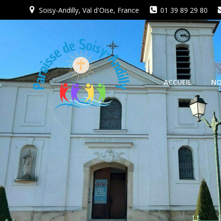
Aller
Soisy-Andilly, Val d'Oise, France
01 39 89 29 80
au
contenu
ACCUEIL
NO