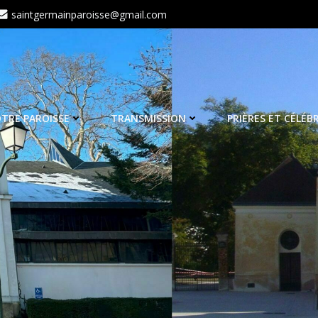
saintgermainparoisse@gmail.com
TRE PAROISSE
TRANSMISSION
PRIÈRES ET CÉLÉB