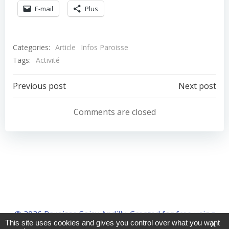
E-mail
Plus
Categories:
Article
Infos Paroisse
Tags:
Activité
Navigation
Navigation
Previous post
Next post
de
de
Comments are closed
l’article
l’article
© 2026 Paroisse Soisy Andilly. Created for free using
This site uses cookies and gives you control over what you want
X
WordPress and
Colibri