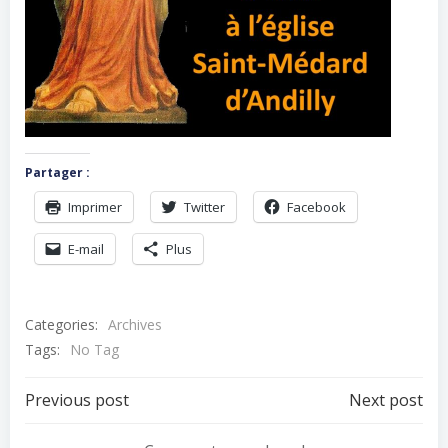
Partager :
Imprimer
Twitter
Facebook
E-mail
Plus
Categories:
Archives
Tags:
No Tag
Navigation
Navigation
Previous post
Next post