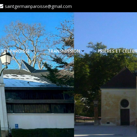
saintgermainparoisse@gmail.com
TRE PAROISSE
TRANSMISSION
PRIÈRES ET CÉLÉB