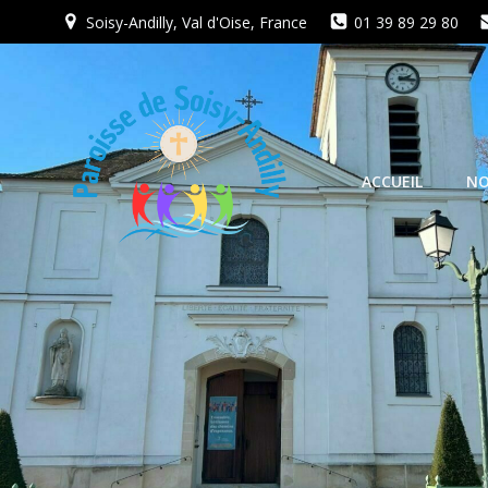
Aller
Soisy-Andilly, Val d'Oise, France
01 39 89 29 80
au
contenu
ACCUEIL
NO