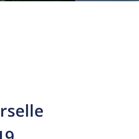
rselle
19