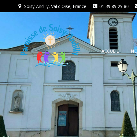
Aller
Soisy-Andilly, Val d'Oise, France
01 39 89 29 80
au
contenu
ACCUEIL
NO