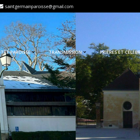
saintgermainparoisse@gmail.com
TRE PAROISSE
TRANSMISSION
PRIÈRES ET CÉLÉB