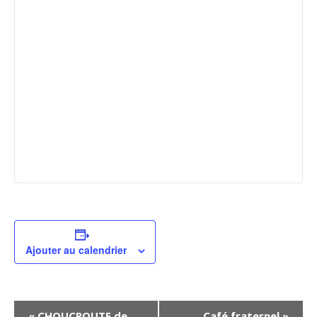
Ajouter au calendrier
N
«
CHOUCROUTE de
Café fraternel
»