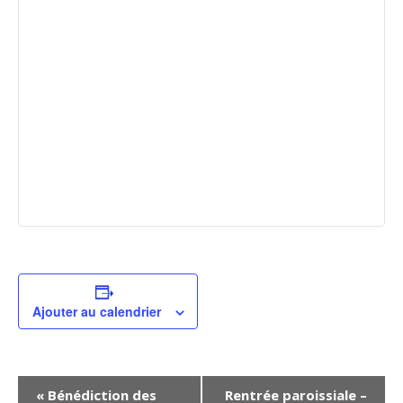
Ajouter au calendrier
N
«
Bénédiction des
Rentrée paroissiale –